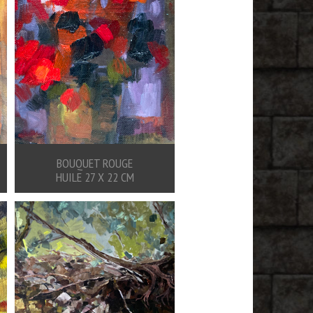
BOUQUET ROUGE
LE MOULIN DE PERROT ARD
HUILE 27 X 22 CM
HUILE 65 X 54 CM